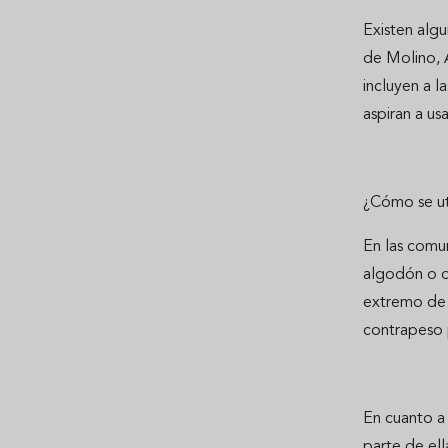
Existen algu
de Molino, A
incluyen a l
aspiran a us
¿Cómo se uti
En las comun
algodón o de
extremo de l
contrapeso p
En cuanto a 
parte de ell