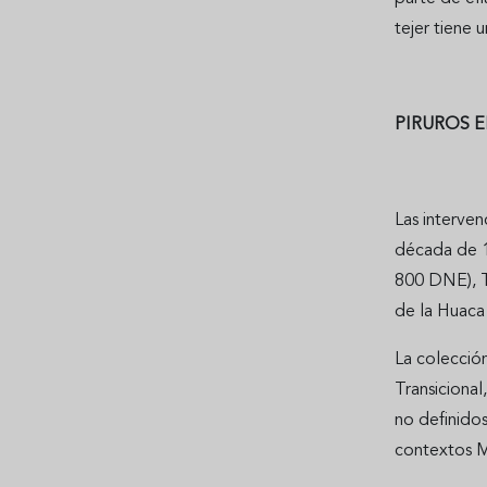
tejer tiene
PIRUROS E
Las interve
década de 1
800 DNE), T
de la Huaca
La colecció
Transiciona
no definidos
contextos M