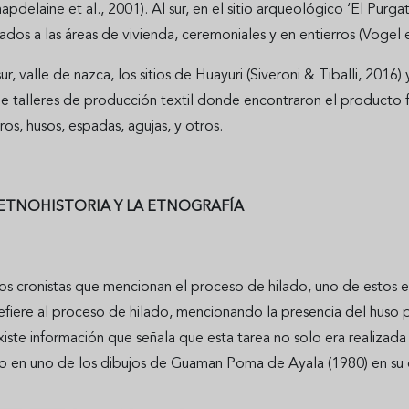
pdelaine et al., 2001). Al sur, en el sitio arqueológico ‘El Purga
ados a las áreas de vivienda, ceremoniales y en entierros (Vogel e
sur, valle de nazca, los sitios de Huayuri (Siveroni & Tiballi, 2016
e talleres de producción textil donde encontraron el producto fi
uros, husos, espadas, agujas, y otros.
 ETNOHISTORIA Y LA ETNOGRAFÍA
os cronistas que mencionan el proceso de hilado, uno de estos e
efiere al proceso de hilado, mencionando la presencia del huso pa
iste información que señala que esta tarea no solo era realizad
do en uno de los dibujos de Guaman Poma de Ayala (1980) en su 