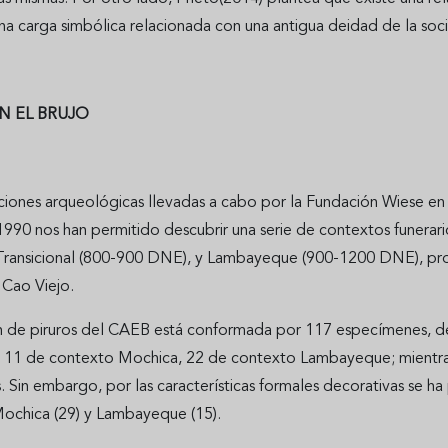
 una carga simbólica relacionada con una antigua deidad de la s
N EL BRUJO
nciones arqueológicas llevadas a cabo por la Fundación Wiese en
990 nos han permitido descubrir una serie de contextos funera
ransicional (800-900 DNE), y Lambayeque (900-1200 DNE), proc
 Cao Viejo.
n de piruros del CAEB está conformada por 117 especímenes, de
l, 11 de contexto Mochica, 22 de contexto Lambayeque; mientras
. Sin embargo, por las características formales decorativas se ha
ochica (29) y Lambayeque (15).