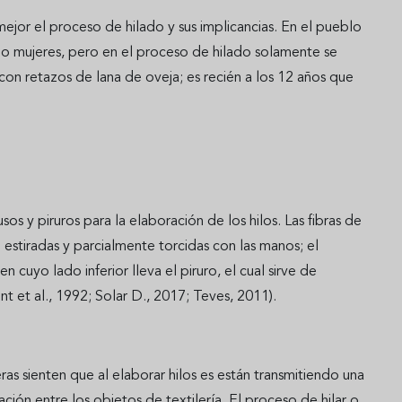
ejor el proceso de hilado y sus implicancias. En el pueblo
mo mujeres, pero en el proceso de hilado solamente se
con retazos de lana de oveja; es recién a los 12 años que
 y piruros para la elaboración de los hilos. Las fibras de
estiradas y parcialmente torcidas con las manos; el
cuyo lado inferior lleva el piruro, el cual sirve de
nt et al., 1992; Solar D., 2017; Teves, 2011).
ras sienten que al elaborar hilos es están transmitiendo una
ción entre los objetos de textilería. El proceso de hilar o