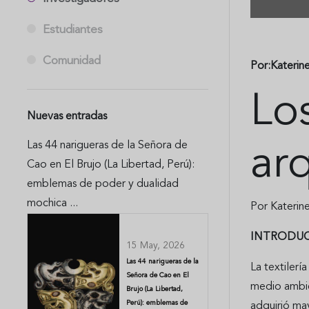
Estudiantes
Comunidad
Por:Katerin
Lo
Nuevas entradas
Las 44 narigueras de la Señora de
ar
Cao en El Brujo (La Libertad, Perú):
emblemas de poder y dualidad
mochica ...
Por Katerin
INTRODU
15 May, 2026
Las 44 narigueras de la
La textilerí
Señora de Cao en El
medio ambien
Brujo (La Libertad,
Perú): emblemas de
adquirió may