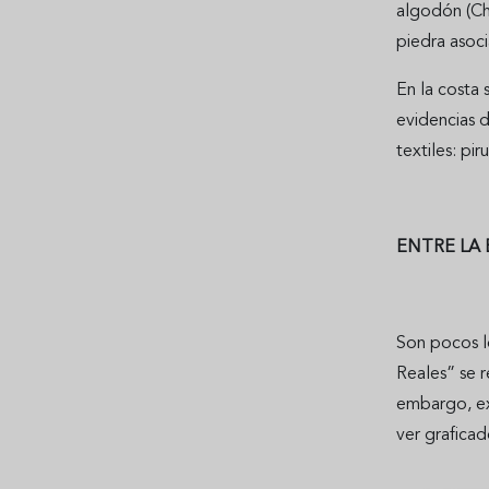
algodón (Cha
piedra asoci
En la costa 
evidencias d
textiles: pir
ENTRE LA
Son pocos l
Reales” se r
embargo, ex
ver grafica