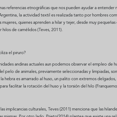
nas referencias etnográficas que nos pueden ayudar a entender m
rgentina, la actividad textil es realizada tanto por hombres co
as mujeres, quienes aprenden a hilar y tejer, desde muy pequeñas 
ar hilos de camélidos (Teves, 2011).
liza el piruro?
idades andinas actuales aun podemos observar el empleo de husos
l pelo de animales, previamente seleccionadas y limpiadas, son 
a hebra es amarrado al huso, un palito con extremos delgados, en 
ara facilitar la rotación del huso y la torsión del hilo (Franquemo
las implicancias culturales, Teves (2011) menciona que las hilande
as mismas. Por otro lado, Prieto(2014) plantea que existe una rela