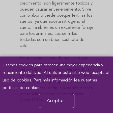
crecimiento, son ligeramente tóxicos y
pueden causar envenenamiento. Sirve
como abono verde porque fertiliza los
suelos, ya que aporta nitrógeno al
suelo. También es un excelente forraje
para los animales. Las semillas
tostadas son un buen sustituto del
café.
Estudios científicos demuestran que,
en estado seco, aporta un mayor
Usamos cookies para ofrecer una mejor experiencia y
contenido de proteínas, carbohidratos
rendimiento del sitio. Al utilizar este sitio web, acepta el
y grasas en comparación al frejol. Esto
uso de cookies. Para más información lea nuestras
habría sido un gran aporte en tiempos
políticas de cookies.
prehispánicos, dada la ausencia o poca
presencia de carne de mamíferos
(León 2013).
Aceptar