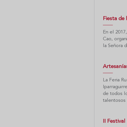
Fiesta de
En el 2017,
Cao, organi
la Señora 
Artesanía
La Feria R
Iparraguirr
de todos l
talentosos 
II Festiva