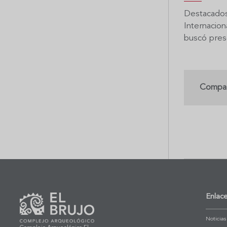
Destacados 
Internacion
buscó prese
Compar
Enlac
Noticias