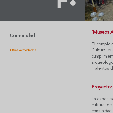
'Museos A
Comunidad
El complejo
Cultura, qu
Otras actividades
cumplimient
arqueólogos
'Talentos d
Proyecto:
La exposici
cultural de
comunidad s