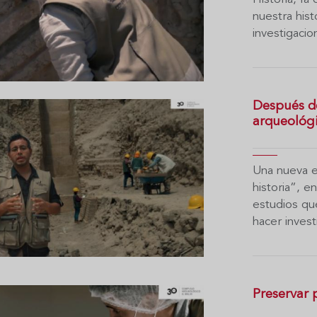
nuestra his
investigaci
Después de
arqueológ
Una nueva e
historia”, 
estudios qu
hacer inves
Preservar 