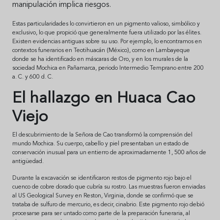
manipulación implica riesgos.
Estas particularidades lo convirtieron en un pigmento valioso, simbólico y
exclusivo, lo que propició que generalmente fuera utilizado por las élites.
Existen evidencias antiguas sobre su uso. Por ejemplo, lo encontramos en
contextos funerarios en Teotihuacán (México), como en Lambayeque
donde se ha identificado en máscaras de Oro, y en los murales de la
sociedad Mochica en Pañamarca, periodo Intermedio Temprano entre 200
a. C. y 600 d. C.
El hallazgo en Huaca Cao
Viejo
El descubrimiento de la Señora de Cao transformó la comprensión del
mundo Mochica. Su cuerpo, cabello y piel presentaban un estado de
conservación inusual para un entierro de aproximadamente 1, 500 años de
antigüedad.
Durante la excavación se identificaron restos de pigmento rojo bajo el
cuenco de cobre dorado que cubría su rostro. Las muestras fueron enviadas
al US Geological Survey en Reston, Virginia, donde se confirmó que se
trataba de sulfuro de mercurio, es decir, cinabrio. Este pigmento rojo debió
procesarse para ser untado como parte de la preparación funeraria, al