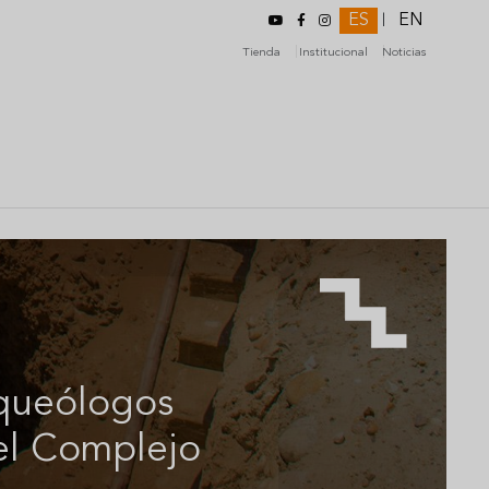
ES
EN
|
Tienda
Institucional
Noticias
rqueólogos
el Complejo