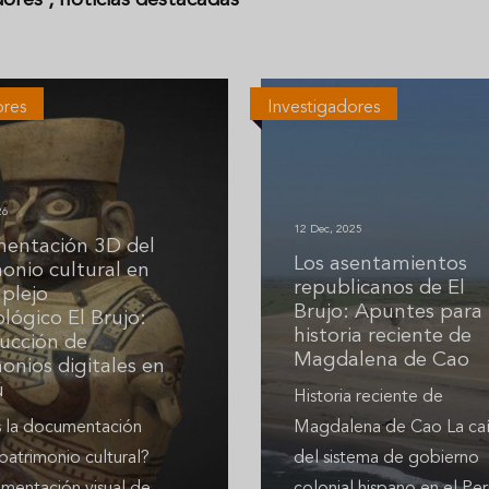
dores
, noticias destacadas
ores
Investigadores
26
12 Dec, 2025
entación 3D del
Los asentamientos
onio cultural en
republicanos de El
plejo
Brujo: Apuntes para 
lógico El Brujo:
historia reciente de
ucción de
Magdalena de Cao
onios digitales en
ú
Historia reciente de
 la documentación
Magdalena de Cao La ca
patrimonio cultural?
del sistema de gobierno