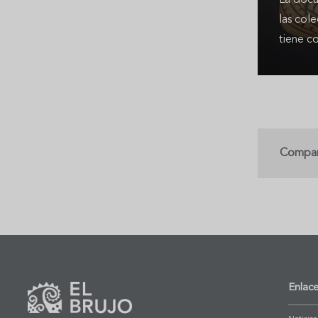
La docu
las col
tiene c
Compart
Enlac