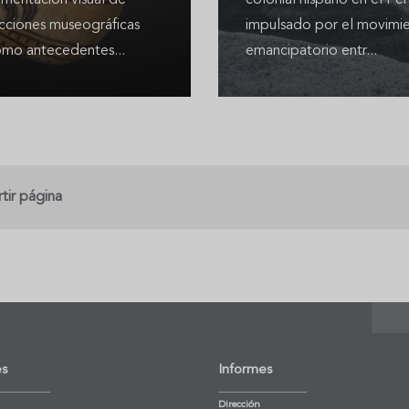
mentación visual de
colonial hispano en el Per
ecciones museográficas
impulsado por el movimi
omo antecedentes...
emancipatorio entr...
ir página
es
Informes
Dirección