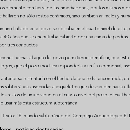
osiblemente con tierra de las inmediaciones, por los mismos moc
e hallaron no sólo restos cerámicos, sino también animales y hum
umano hallado en el pozo se ubicaba en el cuarto nivel de est
 a 40 años que se encontraba cubierto por una cama de piedras. 
por tres conductos.
aciones hechas al agua del pozo permitieron identificar, que est
logos, que el pozo mochica respondería a un fin ceremonial, aso
anterior se sustentaría en el hecho de que se ha encontrado, en 
as subterráneas asociadas a esqueletos que descienden hacia ella
los restos de un individuo en el cuarto nivel del pozo, el cual 
o usar más esta estructura subterránea.
l texto: “El mundo subterráneo del Complejo Arqueológico El B