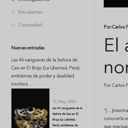
Estudiantes
Comunidad
Por:Carlos 
El 
Nuevas entradas
Las 44 narigueras de la Señora de
no
Cao en El Brujo (La Libertad, Perú):
emblemas de poder y dualidad
mochica ...
Por Carlos 
15 May, 2026
Las 44 narigueras de la
“[…]mientras
Señora de Cao en El
conocerla en
Brujo (La Libertad,
Perú): emblemas de
que reactua