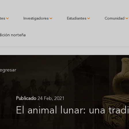
ntes
Investigadores
Estudiantes
Comunidad
adición norteña
egresar
Publicado
24 Feb, 2021
El animal lunar: una trad