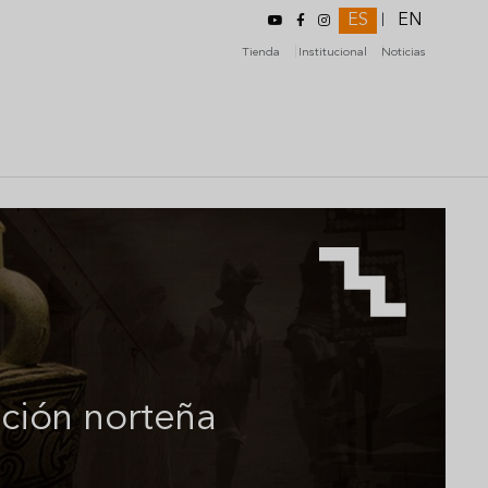
ES
EN
|
Tienda
Institucional
Noticias
ición norteña