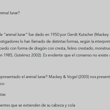
nimal lunar?
e “animal lunar” fue dado en 1950 por Gerdt Kutscher (Mackey &
estigadores lo han llamado de distintas formas, según la interpre
pedo con forma de dragón con cresta, felino crestado, monstruo l
n 1985, Gutiérrez 2002). Es evidente que el consenso no existe 
resentado el animal lunar? Mackey & Vogel (2003) nos presentan u
ico:
atas
lientes que se extienden de su cabeza y cola