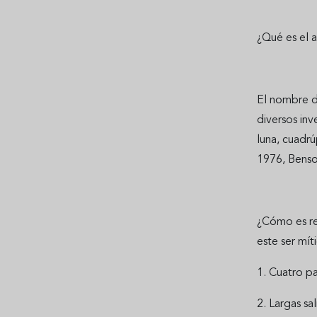
¿Qué es el a
El nombre d
diversos inv
luna, cuadrú
1976, Benso
¿Cómo es rep
este ser mít
1. Cuatro p
2. Largas sa