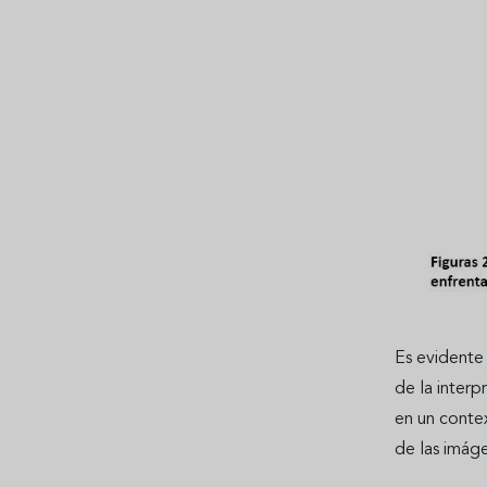
Es evidente 
de la interp
en un contex
de las imág