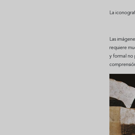
La iconograf
Las imágenes
requiere mu
y formal no 
comprensión